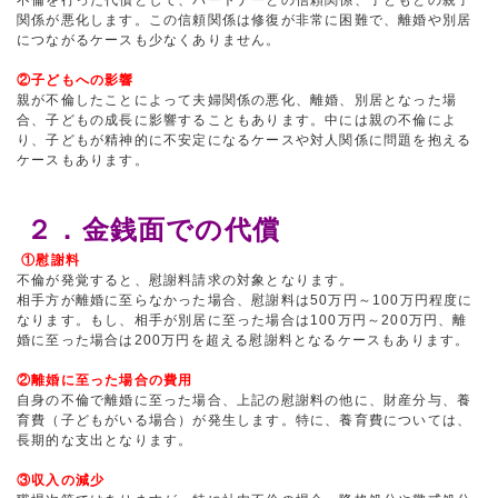
不倫を行った代償として、パートナーとの信頼関係、子どもとの親子
関係が悪化します。この信頼関係は修復が非常に困難で、離婚や別居
につながるケースも少なくありません。
②子どもへの影響
親が不倫したことによって夫婦関係の悪化、離婚、別居となった場
合、子どもの成長に影響することもあります。中には親の不倫によ
り、子どもが精神的に不安定になるケースや対人関係に問題を抱える
ケースもあります。
２．金銭面での代償
①慰謝料
不倫が発覚すると、慰謝料請求の対象となります。
相手方が離婚に至らなかった場合、慰謝料は50万円～100万円程度に
なります。もし、相手が別居に至った場合は100万円～200万円、離
婚に至った場合は200万円を超える慰謝料となるケースもあります。
②離婚に至った場合の費用
自身の不倫で離婚に至った場合、上記の慰謝料の他に、財産分与、養
育費（子どもがいる場合）が発生します。特に、養育費については、
長期的な支出となります。
③収入の減少