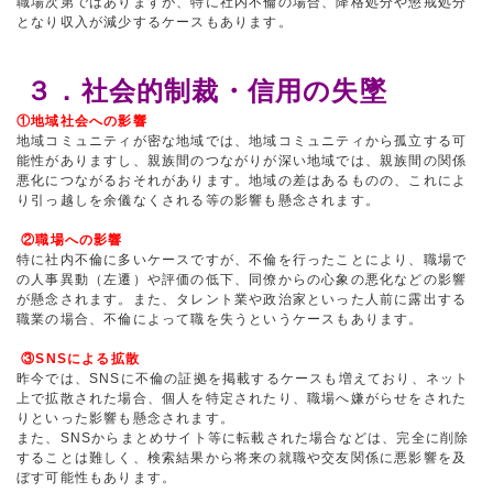
職場次第ではありますが、特に社内不倫の場合、降格処分や懲戒処分
となり収入が減少するケースもあります。
３．社会的制裁・信用の失墜
①地域社会への影響
地域コミュニティが密な地域では、地域コミュニティから孤立する可
能性がありますし、親族間のつながりが深い地域では、親族間の関係
悪化につながるおそれがあります。地域の差はあるものの、これによ
り引っ越しを余儀なくされる等の影響も懸念されます。
②職場への影響
特に社内不倫に多いケースですが、不倫を行ったことにより、職場で
の人事異動（左遷）や評価の低下、同僚からの心象の悪化などの影響
が懸念されます。また、タレント業や政治家といった人前に露出する
職業の場合、不倫によって職を失うというケースもあります。
③SNSによる拡散
昨今では、SNSに不倫の証拠を掲載するケースも増えており、ネット
上で拡散された場合、個人を特定されたり、職場へ嫌がらせをされた
りといった影響も懸念されます。
また、SNSからまとめサイト等に転載された場合などは、完全に削除
することは難しく、検索結果から将来の就職や交友関係に悪影響を及
ぼす可能性もあります。